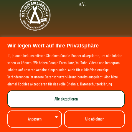
e.V.
Impressum
Zeltlager
Wir legen Wert auf Ihre Privatsphäre
Datenschutzerklärung
Hi, ja auch bei uns müssen Sie einen Cookie-Banner akzeptieren, um alle Inhalte
Amelsbüren
sehen zu können. Wir haben Google Formulare, YouTube-Videos und Instagram
AGB
Inhalte auf unserer Website eingebunden. Auch für zukünftige etwaige
e.V.
Veränderungen ist unsere Datenschutzerklärung bereits ausgelegt. Also bitte
einmal Cookies akzeptieren für das volle Erlebnis.
Datenschutzerklärung
anerkannter freier Träger der
Jugendhilfe
gemäß § 75 SGB VIII
Alle akzeptieren
Anpassen
Alle ablehnen